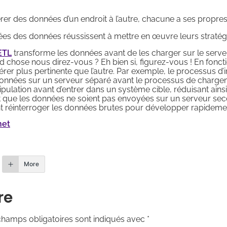
rer des données d’un endroit à l’autre, chacune a ses propres
ées des données réussissent à mettre en œuvre leurs stratégie
ETL
transforme les données avant de les charger sur le serv
chose nous direz-vous ? Eh bien si, figurez-vous ! En fonctio
vérer plus pertinente que l’autre. Par exemple, le processus d
données sur un serveur séparé avant le processus de chargeme
ulation avant d’entrer dans un système cible, réduisant ains
it que les données ne soient pas envoyées sur un serveur sec
nt réinterroger les données brutes pour développer rapideme
net
More
re
champs obligatoires sont indiqués avec
*