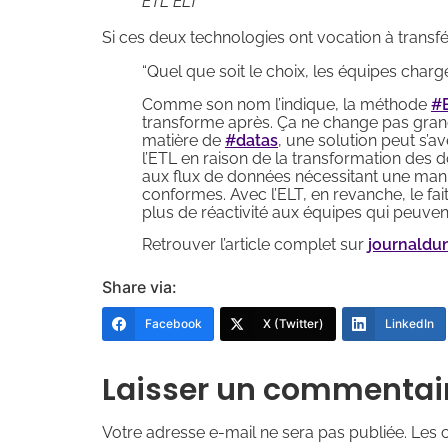
ETL ELT
Si ces deux technologies ont vocation à transfé
“Quel que soit le choix, les équipes charg
Comme son nom l’indique, la méthode
#
transforme après. Ça ne change pas grand 
matière de
#datas
, une solution peut s’a
l’ETL en raison de la transformation des 
aux flux de données nécessitant une manip
conformes. Avec l’ELT, en revanche, le fa
plus de réactivité aux équipes qui peuve
Retrouver l’article complet sur
journaldu
Share via:
Facebook
X (Twitter)
LinkedIn
Laisser un commentai
Votre adresse e-mail ne sera pas publiée.
Les 