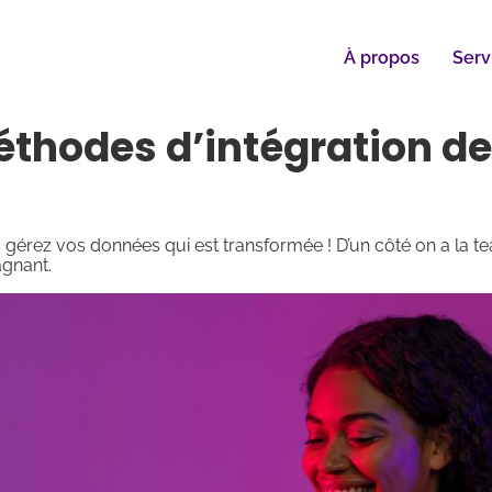
À propos
Serv
méthodes d’intégration d
us gérez vos données qui est transformée ! D’un côté on a la t
agnant.