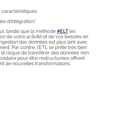
 caractéristiques.
s d’intégration.”
eur, tandis que la méthode
#ELT
les
n de votre activité et de vos besoins en
’ingestion des données est plus lent avec
nt. Par contre, l’ETL se prête très bien
i le risque de transférer des données non
ondaire pour être restructurées offrent
nt de nouvelles transformations.